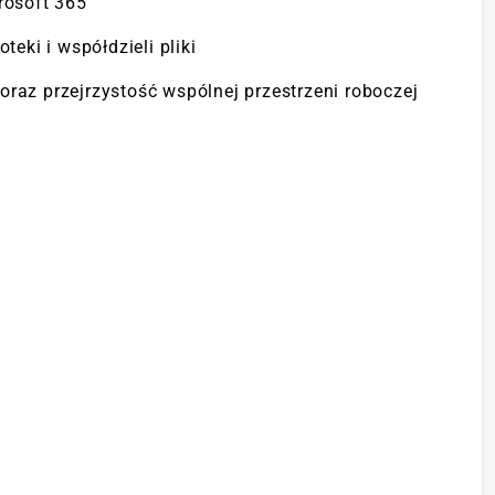
rosoft 365
teki i współdzieli pliki
raz przejrzystość wspólnej przestrzeni roboczej