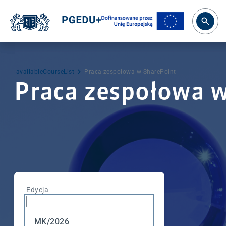
availableCourseList
Praca zespołowa w SharePoint
Praca zespołowa 
Edycja
MK/2026