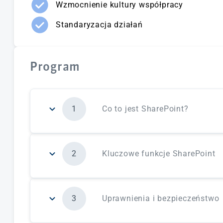
Wzmocnienie kultury współpracy
Standaryzacja działań
Program
1
Co to jest SharePoint?
W tym module dowiesz się:
2
Kluczowe funkcje SharePoint
czym jest Microsoft SharePoint – wszechstro
treścią.
SharePoint umożliwia organizacjom tworzenie
W tym module zapoznasz się z:
organizowanie i udostępnianie informacji or
3
Uprawnienia i bezpieczeństwo
wszechstronną platformą SharePoint, która um
poznasz podstawowe funkcje SharePoint, któr
współpracę w organizacji;
współpracę w zespole;