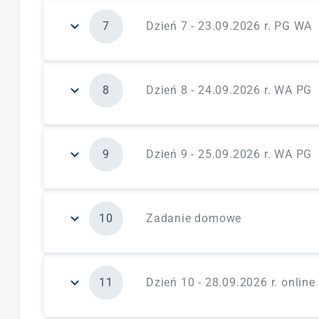
forma zajęć:
warsztaty w podziale na grupy
wykonywania audytów
7
Dzień 7 - 23.09.2026 r. PG WA
forma zajęć:
wykład uczestniczący
zagadnienia merytoryczne:
Ośrodek Wsparcia 
wykonywania badania dostępności
8
Dzień 8 - 24.09.2026 r. WA PG
forma zajęć:
wykład uczestniczący
zagadnienia merytoryczne:
wykonywanie pomi
akustyka pomieszczeń, oświetlenie i kontrast
9
Dzień 9 - 25.09.2026 r. WA PG
forma zajęć:
warsztaty w podziale na grupy
zagadnienia merytoryczne:
wykonywanie pomi
przestrzeni na terenie PG
10
Zadanie domowe
forma zajęć:
warsztaty w podziale na grupy
Opracowanie raportu z wykonanego badania
11
Dzień 10 - 28.09.2026 r. online