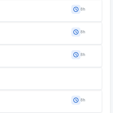
8h
Architektury Dostępnej (OWDA) - metodologia
8h
arów, obsługa narzędzi pomiarowych - m.in.
y barwne
8h
arów, realizacja badania częściowego wybranej
8h