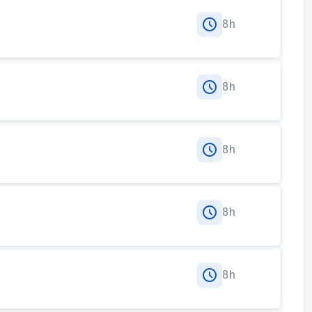
8h
ościowe z udziałem user experience - osób z
8h
ego Projektowania
8h
stępności i projektowania uniwersalnego (m.in.
8h
taryzacji obiektów budowlanych, czytanie
bsługa podstawowych narzędzi pomiarowych
8h
ego)
Architektury Dostępnej (OWDA) - metodologia