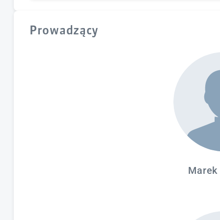
zagadnienia merytoryczne:
prezentacja wyni
szkolenia
Prowadzący
forma zajęć:
prezentacje, dyskusja
Marek