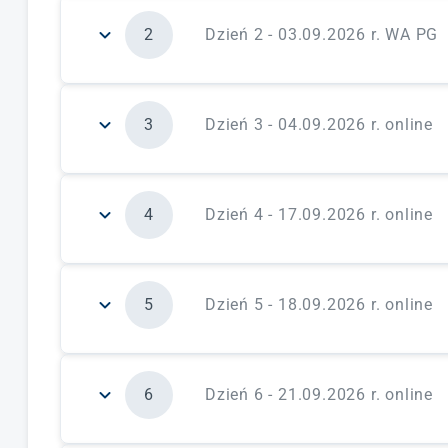
różnymi szczególnymi potrzebami
2
Dzień 2 - 03.09.2026 r. WA PG
forma zajęć:
warsztaty w podziale na grupy
zagadnienia merytoryczne:
warsztaty świadom
różnymi szczególnymi potrzebami
3
Dzień 3 - 04.09.2026 r. online
forma zajęć:
warsztaty w podziale na grupy
zagadnienia merytoryczne:
teoria Uniwersaln
4
Dzień 4 - 17.09.2026 r. online
forma zajęć:
wykład uczestniczący
zagadnienia merytoryczne:
prawne aspekty do
warunki techniczne, standardy dostępności)
5
Dzień 5 - 18.09.2026 r. online
forma zajęć:
wykład uczestniczący
zagadnienia merytoryczne:
wykonywanie inwen
rzutów architektonicznych i budowlanych, o
6
Dzień 6 - 21.09.2026 r. online
(zajęcia dla osób bez przygotowania branżow
zagadnienia merytoryczne:
Ośrodek Wsparcia 