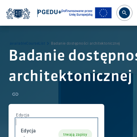
availableCourseList
Badanie dostępności architektonicznej
Badanie dostępno
architektonicznej
Edycja
Edycja
trwają zapisy