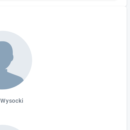
ków pomiarów, dyskusja, podsumowanie
 Wysocki