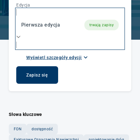
Edycja
Pierwsza edycja
trwają zapisy
Wyświetl szczegóły edycji
Data rozpoczęcia i zakończenia
01.10.2026
Zapisz się
Liczba godzin / ECTS
11h
Słowa kluczowe
Tryb
FON
dostępność
Dzienny
Fakturowe Oznaczenia Nawierzchni
projektowanie dróg