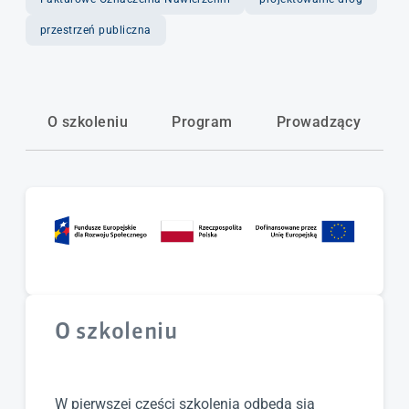
przestrzeń publiczna
Język wykładowy
Polski
O szkoleniu
Program
Prowadzący
Forma
Stacjonarna
Cena
Bezpłatne
O szkoleniu
W pierwszej części szkolenia odbędą sią