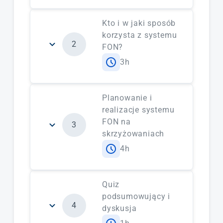
Forma: wykład uczestniczący
Kto i w jaki sposób
korzysta z systemu
2
FON?
3h
Forma: warsztaty z udziałem user
experience
Planowanie i
realizacje systemu
FON na
3
skrzyżowaniach
4h
Forma: warsztaty w grupach
Quiz
podsumowujący i
4
dyskusja