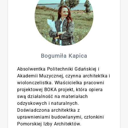
deweloperskiej.
rozwiązań legislacyjnych i
2 zadania warsztatowe
logistycznych.
narzędzia współpracy
Paszporty materiałów
międzybranżowej
budowlanych, mapowanie
inwestycja w duchu gospodarki
składów budowlanych.
obiegu zamkniętego
Analiza sytuacji w Polsce i w
Europie, przedstawienie
procesu budowlanego w
Bogumiła Kapica
duchu zerowaste od koncepcji
do realizacji, z
Absolwentka Politechniki Gdańskiej i
uwzględnieniem aktualnych
Akademii Muzycznej, czynna architektka i
regulacji prawnych, realiów
wiolonczelistka. Właścicielka pracowni
projektowych, koordynacji
projektowej BOKA projekt, która opiera
międzybranżowej oraz
swą działalność na materiałach
wykonawczej.
odzyskowych i naturalnych.
Propozycje rozwiązań
Doświadczona architektka z
systemowych powiązania
uprawnieniami budowlanymi, członkini
sektora rozbiórkowego,
Pomorskiej Izby Architektów.