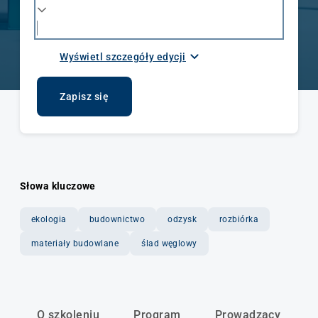
Wyświetl szczegóły edycji
Data rozpoczęcia i zakończenia
15.09.2026 - 29.09.2026
Zapisz się
Liczba godzin / ECTS
16h
Słowa kluczowe
Tryb
ekologia
budownictwo
odzysk
rozbiórka
Dzienny
materiały budowlane
ślad węglowy
Język wykładowy
Polski
O szkoleniu
Program
Prowadzący