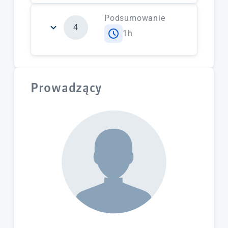
formatowania;
Podsumowanie
Korzystne wskazówki
4
formatowania tekstu.
1h
Podsumowanie szkolenia;
Pytania i odpowiedzi.
Prowadzący