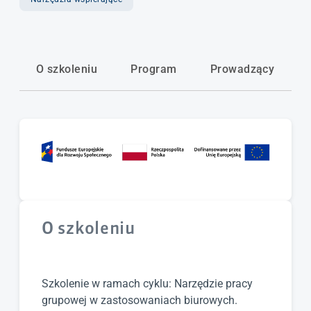
Tryb
Dzienny
O szkoleniu
Program
Prowadzący
Język wykładowy
Polski
Forma
Stacjonarna
O szkoleniu
Cena
Bezpłatne
Szkolenie w ramach cyklu: Narzędzie pracy
grupowej w zastosowaniach biurowych.