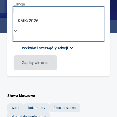
Edycja
KMK/2026
Wyświetl szczegóły edycji
Data rozpoczęcia i zakończenia
21.10.2026
Zapisy wkrótce
Godziny zajęć
9:00 - 14:00
Słowa kluczowe
Liczba godzin / ECTS
Word
Dokumenty
Praca biurowa
6h
Narzędzia wspierające