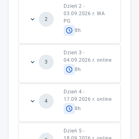
merytoryczne:
warsztaty
Dzień 2 -
świadomościowe z udziałem user
03.09.2026 r. WA
2
experience - osób z różnymi
PG
szczególnymi potrzebami
8h
zagadnienia
forma zajęć:
warsztaty w podziale
merytoryczne:
warsztaty
na grupy
Dzień 3 -
świadomościowe z udziałem user
04.09.2026 r. online
3
experience - osób z różnymi
8h
szczególnymi potrzebami
zagadnienia merytoryczne:
teoria
Uniwersalnego Projektowania
forma zajęć:
warsztaty w podziale
Dzień 4 -
na grupy
17.09.2026 r. online
4
forma zajęć:
wykład uczestniczący
8h
zagadnienia merytoryczne:
prawne
aspekty dostępności i
Dzień 5 -
projektowania uniwersalnego
18.09.2026 r. online