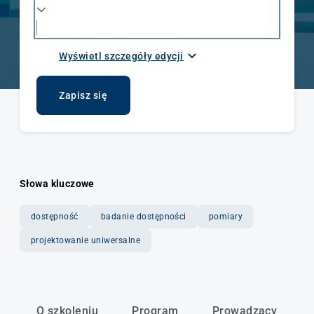
Wyświetl szczegóły edycji
Data rozpoczęcia i zakończenia
02.09.2026 - 28.09.2026
Zapisz się
Liczba godzin / ECTS
80h
Słowa kluczowe
Tryb
dostępność
badanie dostępności
pomiary
Dzienny
projektowanie uniwersalne
Język wykładowy
Polski
O szkoleniu
Program
Prowadzący